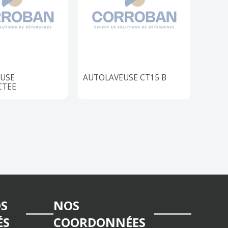
USE
AUTOLAVEUSE CT15 B
BALA
CTEE
NYLO
OS
NOS
ÉS
COORDONNÉES