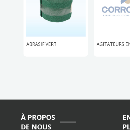
ACK
ABRASIF VERT
AGITATEURS E
À PROPOS
E
DE NOUS
P